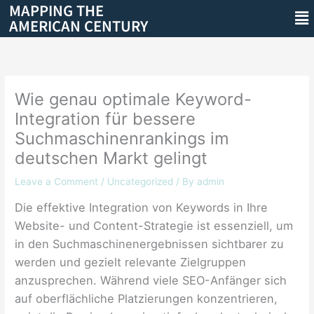
MAPPING THE
Skip
Me
AMERICAN CENTURY
to
content
Wie genau optimale Keyword-
Integration für bessere
Suchmaschinenrankings im
deutschen Markt gelingt
Leave a Comment
/
Uncategorized
/ By
admin
Die effektive Integration von Keywords in Ihre
Website- und Content-Strategie ist essenziell, um
in den Suchmaschinenergebnissen sichtbarer zu
werden und gezielt relevante Zielgruppen
anzusprechen. Während viele SEO-Anfänger sich
auf oberflächliche Platzierungen konzentrieren,