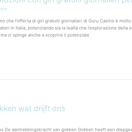
min
 che l’offerta di giri gratuiti giornalieri di Guru Casino è molt
atori in Italia, potenziando sia la lealtà che l’esplorazione dell
ma ci spinge anche a scoprire il potenziale
ken wat drijft ons
ons De aantrekkingskracht van gokken Gokken heeft een diepge