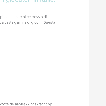
o più di un semplice mezzo di
a sua vasta gamma di giochi. Questa
wortelde aantrekkingskracht op