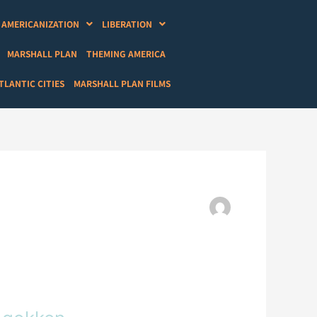
AMERICANIZATION
LIBERATION
MARSHALL PLAN
THEMING AMERICA
LANTIC CITIES
MARSHALL PLAN FILMS