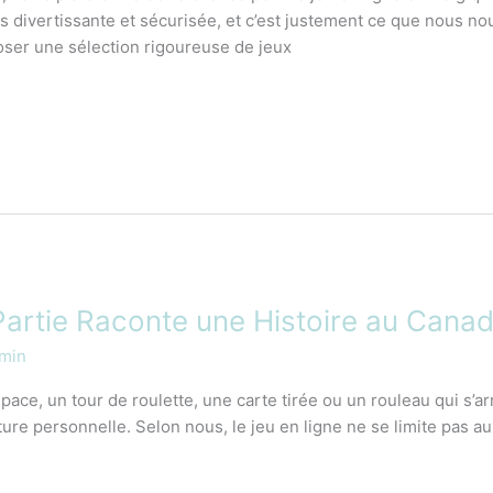
is divertissante et sécurisée, et c’est justement ce que nous no
ser une sélection rigoureuse de jeux
Partie Raconte une Histoire au Cana
min
ace, un tour de roulette, une carte tirée ou un rouleau qui s’arr
re personnelle. Selon nous, le jeu en ligne ne se limite pas au