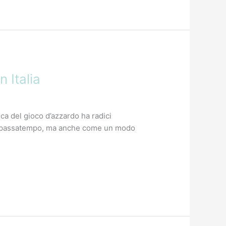
 Italia
tica del gioco d’azzardo ha radici
me un passatempo, ma anche come un modo