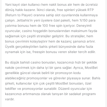
Yani kayıt olan kullanıcı hem nakit bonus alır hem de ücretsiz
dönüş hakkı kazanır. İkinci olarak, free spinleri yüksek RTP
(Return to Player) oranına sahip slot oyunlarında kullanmaya
çalışın. Jetbahis’in yeni üyelere özel paketi, hem %150 para
yatırma bonusu hem de 100 free spin içeriyor. Deneyimli
oyuncular, casino hoşgeldin bonuslarından maksimum fayda
sağlamak için çeşitli stratejiler geliştirir. Bu stratejiler, hem
bonus çevrimini kolaylaştırır hem de kazanç şansınızı artırır.
Üyelik gerçekleştirilen bahis şirketi bünyesinde daha fazla
oynamak için ise, freespin bonusu veren siteler tercih edilir.
Bu düşük bahisli casino bonusları, kazancınızı hızlı bir şekilde
nakde çevirmek için daha iyi bir şans sağlar. Ayrıca, MostBet
genellikle güncel olarak belirli bir promosyon kodu
alabileceğiniz promosyonlar ve görevler piyasaya sunar. Bahis
şirketi, kullanıcılar için çok çeşitli MostBet bonusları, özel
teklifler ve promosyonlar sunabilir. Düzenli oyuncular için
kazancınızı artırmanıza olanak tanıyan bir sadakat programı
vardır.