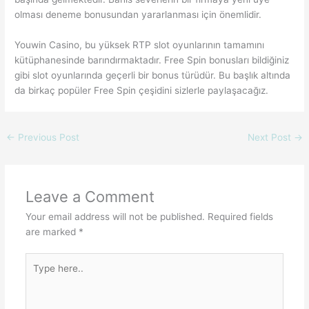
olması deneme bonusundan yararlanması için önemlidir.
Youwin Casino, bu yüksek RTP slot oyunlarının tamamını
kütüphanesinde barındırmaktadır. Free Spin bonusları bildiğiniz
gibi slot oyunlarında geçerli bir bonus türüdür. Bu başlık altında
da birkaç popüler Free Spin çeşidini sizlerle paylaşacağız.
←
Previous Post
Next Post
→
Leave a Comment
Your email address will not be published.
Required fields
are marked
*
Type
here..