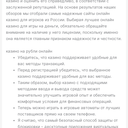
казино и оценить его справедливо, в соответствии с
заслуженной репутацией. На основе результатов наших
обзоров мы отобрали самые надежные сайты онлайн
казино для игроков из России. Выбирая лучшее онлайн
казино для игры на деньги, обязательно обращайте
внимание на наличие у него лицензии, поскольку именно
она является главным признаком надежности и честности.
казино на рубли онлайн
Убедитесь, что казино поддерживает удобные для
вас методы транзакций.
Перед регистрацией убедитесь, что выбранное
казино поддерживает удобные для вас методы.
Таким образом, выбор казино с подходящими
методами ввода и вывода средств может
значительно улучшить игровой опыт и обеспечить
комфортные условия для финансовых операций.
Теперь можно играть в игровые автоматы от лучших
поставщиков прямо на своем телефоне.
Я считаю, что самый безопасный способ защиты от
блокировки – десктопные приложения виртуальных