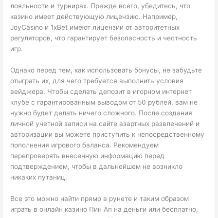
лояльности и турнирах. Прежде всего, убедитесь, что
казино имеет действующую лицензию. Например,
JoyCasino и 1xBet имеют лицензии от авторитетных
регуляторов, что гарантирует безопасность и честность
игр.
Однако перед тем, как использовать бонусы, не забудьте
отыграть их, для чего требуется выполнить условия
вейджера. Чтобы сделать депозит в игорном интернет
клубе с гарантированным выводом от 50 рублей, вам не
нужно будет делать ничего сложного. После создания
личной учетной записи на сайте азартных развлечений и
авторизации вы можете приступить к непосредственному
пополнения игрового баланса. Рекомендуем
перепроверять внесенную информацию перед
подтверждением, чтобы в дальнейшем не возникло
никаких путаниц.
Все это можно найти прямо в рунете и таким образом
играть в онлайн казино Пин Ап на деньги или бесплатно,