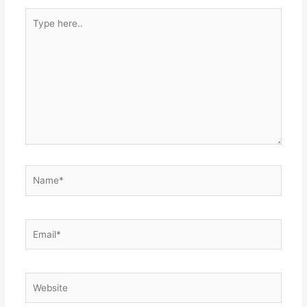
Type
here..
Name*
Email*
Website