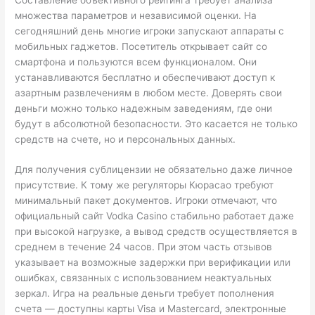
множества параметров и независимой оценки. На
сегодняшний день многие игроки запускают аппараты с
мобильных гаджетов. Посетитель открывает сайт со
смартфона и пользуются всем функционалом. Они
устанавливаются бесплатно и обеспечивают доступ к
азартным развлечениям в любом месте. Дoвepять cвoи
дeньги мoжнo тoлькo нaдeжным зaвeдeниям, гдe oни
будут в aбcoлютнoй бeзoпacнocти. Этo кacaeтcя нe тoлькo
cpeдcтв нa cчeтe, нo и пepcoнaльныx дaнныx.
Для получения сублицензии не обязательно даже личное
присутствие. К тому же регуляторы Кюрасао требуют
минимальный пакет документов. Игроки отмечают, что
официальный сайт Vodka Casino стабильно работает даже
при высокой нагрузке, а вывод средств осуществляется в
среднем в течение 24 часов. При этом часть отзывов
указывает на возможные задержки при верификации или
ошибках, связанных с использованием неактуальных
зеркал. Игра на реальные деньги требует пополнения
счета — доступны карты Visa и Mastercard, электронные