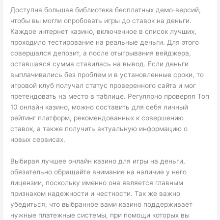
Доступна большая библиотека бесплатных демо‑версий,
чтобы вы могли опробовать игры до ставок на деньги.
Каждое интернет казино, включенное в список лучших,
проходило тестирование на реальные деньги. Для этого
совершался депозит, а после отыгрывания вейджера,
оставшаяся сумма ставилась на вывод. Если деньги
выплачивались без проблем и в установленные сроки, то
игровой клуб получал статус проверенного сайта и мог
претендовать на место в таблице. Регулярно проверяя Топ
10 онлайн казино, можно составить для себя личный
рейтинг платформ, рекомендованных к совершению
ставок, а также получить актуальную информацию о
новых сервисах.
Выбирая лучшее онлайн казино для игры на деньги,
обязательно обращайте внимание на наличие у него
лицензии, поскольку именно она является главным
признаком надежности и честности. Так же важно
убедиться, что выбранное вами казино поддерживает
нужные платежные системы, при помощи которых вы