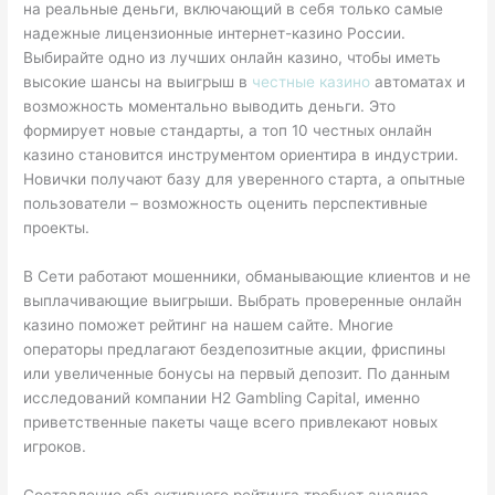
на реальные деньги, включающий в себя только самые
надежные лицензионные интернет-казино России.
Выбирайте одно из лучших онлайн казино, чтобы иметь
высокие шансы на выигрыш в
честные казино
автоматах и
возможность моментально выводить деньги. Это
формирует новые стандарты, а топ 10 честных онлайн
казино становится инструментом ориентира в индустрии.
Новички получают базу для уверенного старта, а опытные
пользователи – возможность оценить перспективные
проекты.
В Сети работают мошенники, обманывающие клиентов и не
выплачивающие выигрыши. Выбрать проверенные онлайн
казино поможет рейтинг на нашем сайте. Многие
операторы предлагают бездепозитные акции, фриспины
или увеличенные бонусы на первый депозит. По данным
исследований компании H2 Gambling Capital, именно
приветственные пакеты чаще всего привлекают новых
игроков.
Составление объективного рейтинга требует анализа