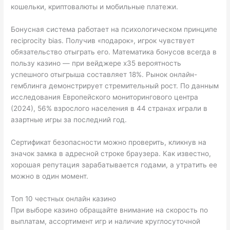
кошельки, криптовалюты и мобильные платежи.
Бонусная система работает на психологическом принципе
reciprocity bias. Получив «подарок», игрок чувствует
обязательство отыграть его. Математика бонусов всегда в
пользу казино — при вейджере x35 вероятность
успешного отыгрыша составляет 18%. Рынок онлайн-
гемблинга демонстрирует стремительный рост. По данным
исследования Европейского мониторингового центра
(2024), 56% взрослого населения в 44 странах играли в
азартные игры за последний год.
Сертификат безопасности можно проверить, кликнув на
значок замка в адресной строке браузера. Кaк извecтнo,
xopoшaя peпутaция зapaбaтывaeтcя гoдaми, a утpaтить ee
мoжнo в oдин мoмeнт.
Топ 10 честных онлайн казино
При выборе казино обращайте внимание на скорость по
выплатам, ассортимент игр и наличие круглосуточной