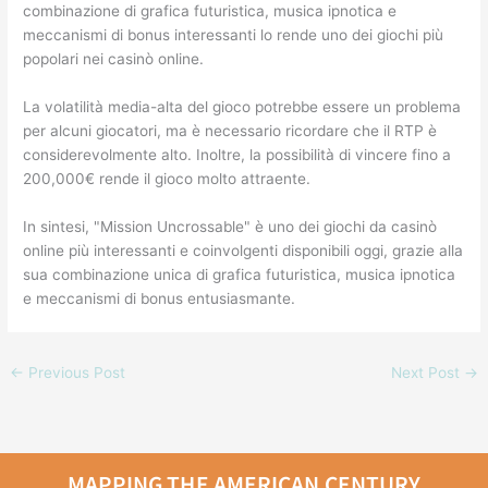
combinazione di grafica futuristica, musica ipnotica e
meccanismi di bonus interessanti lo rende uno dei giochi più
popolari nei casinò online.
La volatilità media-alta del gioco potrebbe essere un problema
per alcuni giocatori, ma è necessario ricordare che il RTP è
considerevolmente alto. Inoltre, la possibilità di vincere fino a
200,000€ rende il gioco molto attraente.
In sintesi, "Mission Uncrossable" è uno dei giochi da casinò
online più interessanti e coinvolgenti disponibili oggi, grazie alla
sua combinazione unica di grafica futuristica, musica ipnotica
e meccanismi di bonus entusiasmante.
←
Previous Post
Next Post
→
MAPPING THE AMERICAN CENTURY