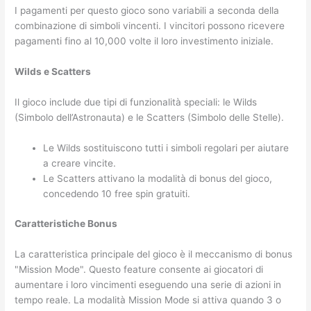
I pagamenti per questo gioco sono variabili a seconda della
combinazione di simboli vincenti. I vincitori possono ricevere
pagamenti fino al 10,000 volte il loro investimento iniziale.
Wilds e Scatters
Il gioco include due tipi di funzionalità speciali: le Wilds
(Simbolo dell’Astronauta) e le Scatters (Simbolo delle Stelle).
Le Wilds sostituiscono tutti i simboli regolari per aiutare
a creare vincite.
Le Scatters attivano la modalità di bonus del gioco,
concedendo 10 free spin gratuiti.
Caratteristiche Bonus
La caratteristica principale del gioco è il meccanismo di bonus
"Mission Mode". Questo feature consente ai giocatori di
aumentare i loro vincimenti eseguendo una serie di azioni in
tempo reale. La modalità Mission Mode si attiva quando 3 o