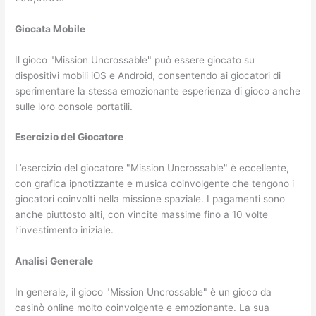
Giocata Mobile
Il gioco "Mission Uncrossable" può essere giocato su
dispositivi mobili iOS e Android, consentendo ai giocatori di
sperimentare la stessa emozionante esperienza di gioco anche
sulle loro console portatili.
Esercizio del Giocatore
L’esercizio del giocatore "Mission Uncrossable" è eccellente,
con grafica ipnotizzante e musica coinvolgente che tengono i
giocatori coinvolti nella missione spaziale. I pagamenti sono
anche piuttosto alti, con vincite massime fino a 10 volte
l’investimento iniziale.
Analisi Generale
In generale, il gioco "Mission Uncrossable" è un gioco da
casinò online molto coinvolgente e emozionante. La sua