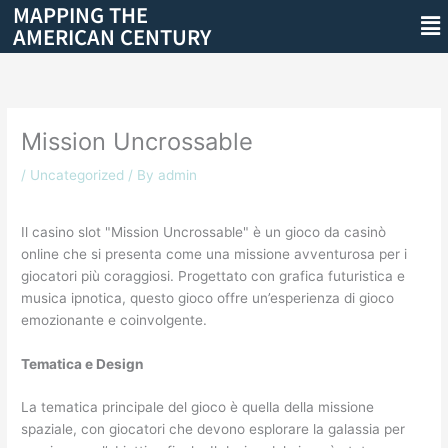
MAPPING THE
Skip
Me
AMERICAN CENTURY
to
content
Mission Uncrossable
/
Uncategorized
/ By
admin
Il casino slot "Mission Uncrossable" è un gioco da casinò
online che si presenta come una missione avventurosa per i
giocatori più coraggiosi. Progettato con grafica futuristica e
musica ipnotica, questo gioco offre un’esperienza di gioco
emozionante e coinvolgente.
Tematica e Design
La tematica principale del gioco è quella della missione
spaziale, con giocatori che devono esplorare la galassia per