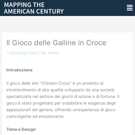
MAPPING THE
Skip
Me
AMERICAN CENTURY
to
content
Il Gioco delle Galline in Croce
/
Uncategorized
/ By
admin
Introduzione
Il gioco delle slot "Chicken Cross" è un prodotto di
intrattenimento di alta qualità sviluppato da una società
specializzata nel settore dei giochi di azione e di fortuna. Il
gioco è stato progettato per soddisfare le esigenze degli
appassionati del genere, offrendo un’esperienza di gioco
coinvolgente ed emozionante.
Tema e Design