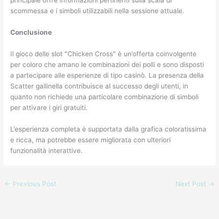
principale offre informazioni pertinenti sulla scala di
scommessa e i simboli utilizzabili nella sessione attuale.
Conclusione
Il gioco delle slot "Chicken Cross" è un’offerta coinvolgente
per coloro che amano le combinazioni dei polli e sono disposti
a partecipare alle esperienze di tipo casinò. La presenza della
Scatter gallinella contribuisce al successo degli utenti, in
quanto non richiede una particolare combinazione di simboli
per attivare i giri gratuiti.
L’esperienza completa è supportata dalla grafica coloratissima
e ricca, ma potrebbe essere migliorata con ulteriori
funzionalità interattive.
←
Previous Post
Next Post
→