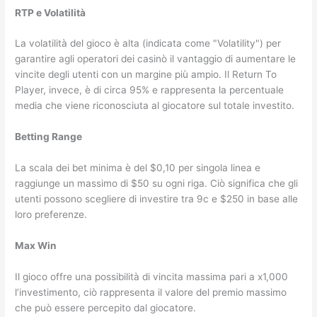
RTP e Volatilità
La volatilità del gioco è alta (indicata come "Volatility") per
garantire agli operatori dei casinò il vantaggio di aumentare le
vincite degli utenti con un margine più ampio. Il Return To
Player, invece, è di circa 95% e rappresenta la percentuale
media che viene riconosciuta al giocatore sul totale investito.
Betting Range
La scala dei bet minima è del $0,10 per singola linea e
raggiunge un massimo di $50 su ogni riga. Ciò significa che gli
utenti possono scegliere di investire tra 9c e $250 in base alle
loro preferenze.
Max Win
Il gioco offre una possibilità di vincita massima pari a x1,000
l’investimento, ciò rappresenta il valore del premio massimo
che può essere percepito dal giocatore.