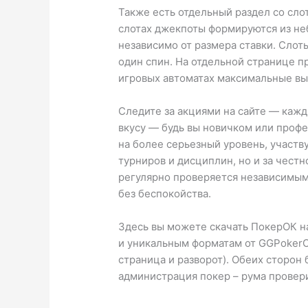
Также есть отдельный раздел со сло
слотах джекпоты формируются из не
независимо от размера ставки. Сло
один спин. На отдельной странице 
игровых автоматах максимальные вы
Следите за акциями на сайте — каж
вкусу — будь вы новичком или профе
на более серьезный уровень, участ
турниров и дисциплин, но и за чест
регулярно проверяется независимыми
без беспокойства.
Здесь вы можете скачать ПокерОК на
и уникальным форматам от GGPokerOK
страница и разворот). Обеих сторон
администрация покер – рума провери