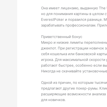
Она имеет лицензию, выданную The U
но для понимания картины в целом ст
EverestPoker и поразился разнице. 
зарабатывать профессионалам. Прил
Приветственный бонус
Микро и низкие лимиты переполнены
джекпот. При регистрации новичок 
себя кошелька или банковской карт
игрока. Для максимальной скорости
работают быстрее, особенно если вы
Никогда не скачивайте установочны
Одной из причин, по которым тысячи
предлагают другие покер-румы. Кли
расширяющие возможности анализа ру
для новичков.