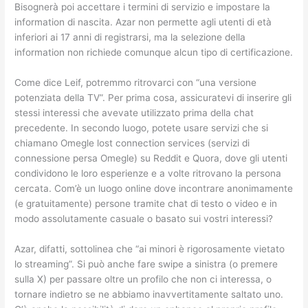
Bisognerà poi accettare i termini di servizio e impostare la
information di nascita. Azar non permette agli utenti di età
inferiori ai 17 anni di registrarsi, ma la selezione della
information non richiede comunque alcun tipo di certificazione.
Come dice Leif, potremmo ritrovarci con “una versione
potenziata della TV”. Per prima cosa, assicuratevi di inserire gli
stessi interessi che avevate utilizzato prima della chat
precedente. In secondo luogo, potete usare servizi che si
chiamano Omegle lost connection services (servizi di
connessione persa Omegle) su Reddit e Quora, dove gli utenti
condividono le loro esperienze e a volte ritrovano la persona
cercata. Com’è un luogo online dove incontrare anonimamente
(e gratuitamente) persone tramite chat di testo o video e in
modo assolutamente casuale o basato sui vostri interessi?
Azar, difatti, sottolinea che “ai minori è rigorosamente vietato
lo streaming”. Si può anche fare swipe a sinistra (o premere
sulla X) per passare oltre un profilo che non ci interessa, o
tornare indietro se ne abbiamo inavvertitamente saltato uno.