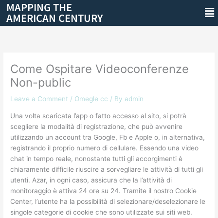
MAPPING THE
Skip
Me
AMERICAN CENTURY
to
content
Come Ospitare Videoconferenze
Non-public
Leave a Comment
/
Omegle cc
/ By
admin
Una volta scaricata l’app o fatto accesso al sito, si potrà
scegliere la modalità di registrazione, che può avvenire
utilizzando un account tra Google, Fb e Apple o, in alternativa,
registrando il proprio numero di cellulare. Essendo una video
chat in tempo reale, nonostante tutti gli accorgimenti è
chiaramente difficile riuscire a sorvegliare le attività di tutti gli
utenti. Azar, in ogni caso, assicura che la l’attività di
monitoraggio è attiva 24 ore su 24. Tramite il nostro Cookie
Center, l’utente ha la possibilità di selezionare/deselezionare le
singole categorie di cookie che sono utilizzate sui siti web.