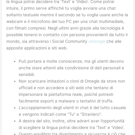
la lingua potrai decidere tra ‘Text’ e ‘Video’. Come potrai
intuire, il primo serve affinché tu voglia avviare una chat
soltanto testuale mentre il secondo se tu voglia usare anche la
webcam e il microfono del tuo PC per una chat multimediale,
con filmati compresi. Negli ultimi anni grazie alla tecnologia è
possibile tenersi in contatto con persone provenienti da tutto il
mondo, sia attraverso i Social Community
omengle
che alle
apposite applicazioni e siti web.
Può portare a molte conoscenze, ma gli utenti devono
anche stare attenti alla condivisione di dati personali e
sensibili.
Non scaricare imitazioni o cloni di Omegle da store non
ufficiali e non accedere a siti web che tentano di
impersonare la piattaforma reale, poiché potresti
facilmente esporti a malware o tentativi di truffa.
L’accoppiamento degli utenti in chat è del tutto casuale
e vengono indicati come “Tu” e “Straniero”.
A destra del sito, inoltre, oltre advert aver l’opportunità
di scegliere la lingua potrai decidere tra ‘Text’ e ‘Video’.
Questo equilibrio tra divertimento e sicurezza è ciò che