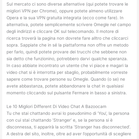
Sul mercato ci sono diverse alternative (qui potete trovare le
migliori VPN per Chrome), oppure potete almeno utilizzare
Opera e la sua VPN gratuita integrata (ecco come fare). In
alternativa, potete semplicemente scrivere Omegle nel campo
degli indirizzi e cliccare OK sul telecomando. Il motore di
ricerca troverà la pagina non dovrete fare alltro che cliccarci
sopra. Sappiate che in sé la piattaforma non offre un metodo
per farlo, quindi potete provare dei trucchi che sebbene non
sia detto che funzionino, potrebbero darvi qualche speranza.
In caso abbiate incontrato un utente che vi piace e magari la
video chat si è interrotta per sbaglio, probabilmente vorreste
sapere come trovare persone su Omegle. Quando (o se) ne
avete abbastanza, potete abbandonare la chat in qualsiasi
momento cliccando sul pulsante Fermare in basso a sinistra.
Le 10 Migliori Different Di Video Chat A Bazoocam
Tu che stai chattando avrai lo pseudonimo di ‘You‘, la persona
con cui stai chattando ‘Stranger‘ e, se la persona si è
disconnessa, ti apparirà la scritta ‘Stranger has disconnected’.
A destra del sito, inoltre, oltre ad aver l’opportunità di scegliere