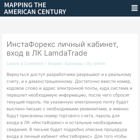
MAPPING THE
Skip
Me
AMERICAN CENTURY
to
content
ИнстаФорекс личный кабинет,
вход в ЛК LamdaTrade
Leave a Comment
/
Форекс Брокеры
/ By
admin
Вернуться доступ разработчики разрешают и к реальному
счету, и к демонстрационному. Достаточно ввести номер,
кодовое слово и адрес электронной почты, куда система и
перешлет необходимую информацию, после чего сбросит
текущий пароль. На указанную электронную почту будет
выслано письмо с необходимыми реквизитами, а именно
будут присвоены номер торгового счета, пароль для
входа в ЛК «ИнстаФорекс» и остальные необходимые
сведения. В письме будет подробно описана процедура
входа в личный кабинет «ИнстаФорекс». Для того чтобы