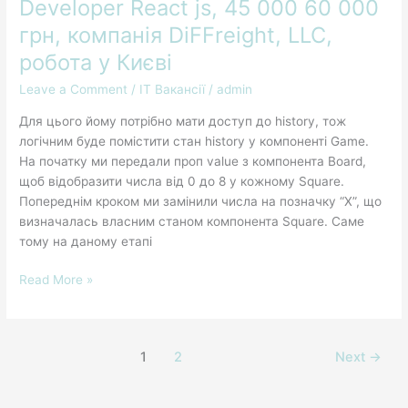
Developer React js, 45 000 60 000
Front-
грн, компанія DiFFreight, LLC,
end
Developer
робота у Києві
React
Leave a Comment
/
IT Вакансії
/
admin
js,
45
Для цього йому потрібно мати доступ до history, тож
000
логічним буде помістити стан history у компоненті Game.
60
На початку ми передали проп value з компонента Board,
000
щоб відобразити числа від 0 до 8 у кожному Square.
грн,
Попереднім кроком ми замінили числа на позначку “X”, що
компанія
визначалась власним станом компонента Square. Саме
DiFFreight,
тому на даному етапі
LLC,
робота
Read More »
у
Києві
1
2
Next
→