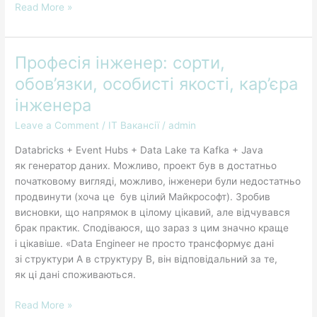
Read More »
Професія інженер: сорти,
Професія
інженер:
обов’язки, особисті якості, кар’єра
сорти,
інженера
обов’язки,
особисті
Leave a Comment
/
IT Вакансії
/
admin
якості,
Databricks + Event Hubs + Data Lake та Kafka + Java
кар’єра
як генератор даних. Можливо, проект був в достатньо
інженера
початковому вигляді, можливо, інженери були недостатньо
продвинути (хоча це був цілий Майкрософт). Зробив
висновки, що напрямок в цілому цікавий, але відчувався
брак практик. Сподіваюся, що зараз з цим значно краще
і цікавіше. «Data Engineer не просто трансформує дані
зі структури A в структуру B, він відповідальний за те,
як ці дані споживаються.
Read More »