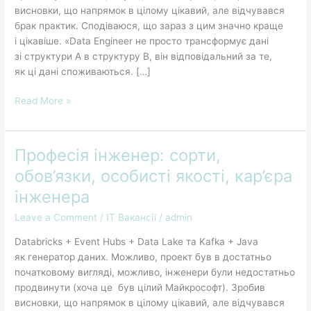
висновки, що напрямок в цілому цікавий, але відчувався
брак практик. Сподіваюся, що зараз з цим значно краще
і цікавіше. «Data Engineer не просто трансформує дані
зі структури A в структуру B, він відповідальний за те,
як ці дані споживаються. […]
Read More »
Професія інженер: сорти,
Професія
інженер:
обов’язки, особисті якості, кар’єра
сорти,
інженера
обов’язки,
особисті
Leave a Comment
/
IT Вакансії
/
admin
якості,
Databricks + Event Hubs + Data Lake та Kafka + Java
кар’єра
як генератор даних. Можливо, проект був в достатньо
інженера
початковому вигляді, можливо, інженери були недостатньо
продвинути (хоча це був цілий Майкрософт). Зробив
висновки, що напрямок в цілому цікавий, але відчувався