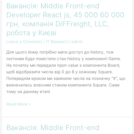
Вакансія: Middle Front-end
Вакансія:
Middle
Developer React js, 45 000 60 000
Front-
грн, компанія DiFFreight, LLC,
end
Developer
робота у Києві
React
Leave a Comment
/
IT Вакансії
/
admin
js,
45
Для цього йому потрібно мати доступ до history, тож
000
логічним буде помістити стан history у компоненті Game.
60
На початку ми передали проп value з компонента Board,
000
щоб відобразити числа від 0 до 8 у кожному Square.
грн,
Попереднім кроком ми замінили числа на позначку “X”, що
компанія
визначалась власним станом компонента Square. Саме
DiFFreight,
тому на даному етапі
LLC,
робота
Read More »
у
Києві
Вакансія: Middle Front-end
Вакансія:
Middle