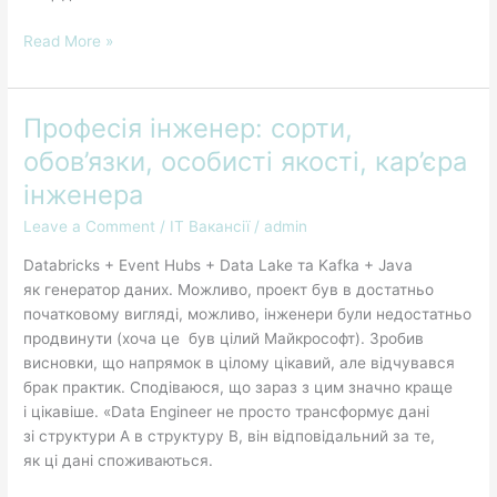
Read More »
Професія інженер: сорти,
Професія
інженер:
обов’язки, особисті якості, кар’єра
сорти,
інженера
обов’язки,
особисті
Leave a Comment
/
IT Вакансії
/
admin
якості,
Databricks + Event Hubs + Data Lake та Kafka + Java
кар’єра
як генератор даних. Можливо, проект був в достатньо
інженера
початковому вигляді, можливо, інженери були недостатньо
продвинути (хоча це був цілий Майкрософт). Зробив
висновки, що напрямок в цілому цікавий, але відчувався
брак практик. Сподіваюся, що зараз з цим значно краще
і цікавіше. «Data Engineer не просто трансформує дані
зі структури A в структуру B, він відповідальний за те,
як ці дані споживаються.