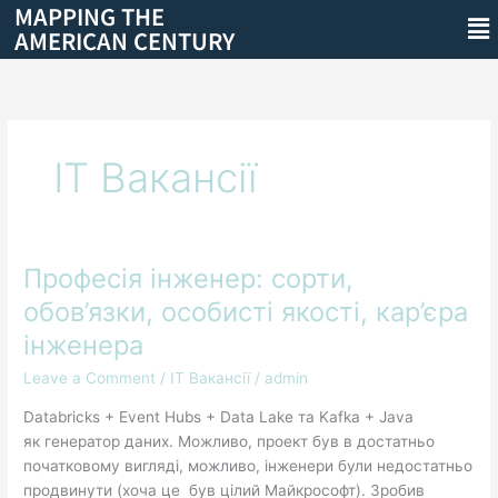
MAPPING THE
Skip
Me
AMERICAN CENTURY
to
content
IT Вакансії
Професія інженер: сорти,
Професія
інженер:
обов’язки, особисті якості, кар’єра
сорти,
інженера
обов’язки,
особисті
Leave a Comment
/
IT Вакансії
/
admin
якості,
Databricks + Event Hubs + Data Lake та Kafka + Java
кар’єра
як генератор даних. Можливо, проект був в достатньо
інженера
початковому вигляді, можливо, інженери були недостатньо
продвинути (хоча це був цілий Майкрософт). Зробив