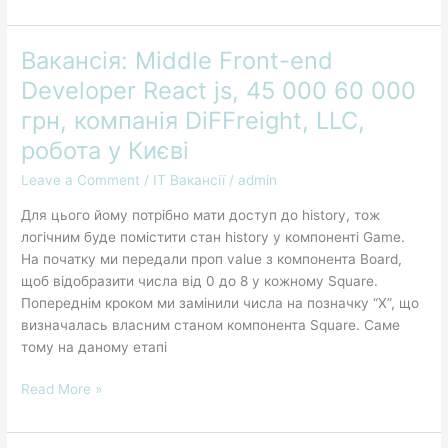
Вакансія: Middle Front-end
Вакансія:
Middle
Developer React js, 45 000 60 000
Front-
грн, компанія DiFFreight, LLC,
end
Developer
робота у Києві
React
Leave a Comment
/
IT Вакансії
/
admin
js,
45
Для цього йому потрібно мати доступ до history, тож
000
логічним буде помістити стан history у компоненті Game.
60
На початку ми передали проп value з компонента Board,
000
щоб відобразити числа від 0 до 8 у кожному Square.
грн,
Попереднім кроком ми замінили числа на позначку “X”, що
компанія
визначалась власним станом компонента Square. Саме
DiFFreight,
тому на даному етапі
LLC,
робота
Read More »
у
Києві