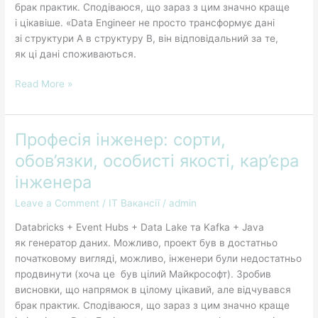
брак практик. Сподіваюся, що зараз з цим значно краще
і цікавіше. «Data Engineer не просто трансформує дані
зі структури A в структуру B, він відповідальний за те,
як ці дані споживаються.
Read More »
Професія інженер: сорти,
Професія
інженер:
обов’язки, особисті якості, кар’єра
сорти,
інженера
обов’язки,
особисті
Leave a Comment
/
IT Вакансії
/
admin
якості,
Databricks + Event Hubs + Data Lake та Kafka + Java
кар’єра
як генератор даних. Можливо, проект був в достатньо
інженера
початковому вигляді, можливо, інженери були недостатньо
продвинути (хоча це був цілий Майкрософт). Зробив
висновки, що напрямок в цілому цікавий, але відчувався
брак практик. Сподіваюся, що зараз з цим значно краще