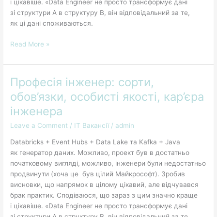
і цікавіше. «Data Engineer не просто трансформує дані
зі структури A в структуру B, він відповідальний за те,
як ці дані споживаються.
Read More »
Професія інженер: сорти,
Професія
інженер:
обов’язки, особисті якості, кар’єра
сорти,
інженера
обов’язки,
особисті
Leave a Comment
/
IT Вакансії
/
admin
якості,
Databricks + Event Hubs + Data Lake та Kafka + Java
кар’єра
як генератор даних. Можливо, проект був в достатньо
інженера
початковому вигляді, можливо, інженери були недостатньо
продвинути (хоча це був цілий Майкрософт). Зробив
висновки, що напрямок в цілому цікавий, але відчувався
брак практик. Сподіваюся, що зараз з цим значно краще
і цікавіше. «Data Engineer не просто трансформує дані
зі структури A в структуру B, він відповідальний за те,