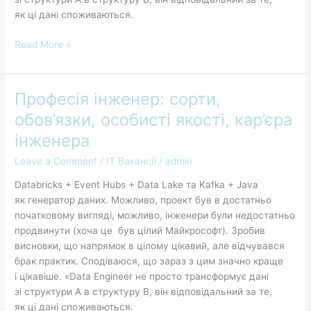
як ці дані споживаються.
Read More »
Професія інженер: сорти,
Професія
інженер:
обов’язки, особисті якості, кар’єра
сорти,
інженера
обов’язки,
особисті
Leave a Comment
/
IT Вакансії
/
admin
якості,
Databricks + Event Hubs + Data Lake та Kafka + Java
кар’єра
як генератор даних. Можливо, проект був в достатньо
інженера
початковому вигляді, можливо, інженери були недостатньо
продвинути (хоча це був цілий Майкрософт). Зробив
висновки, що напрямок в цілому цікавий, але відчувався
брак практик. Сподіваюся, що зараз з цим значно краще
і цікавіше. «Data Engineer не просто трансформує дані
зі структури A в структуру B, він відповідальний за те,
як ці дані споживаються.