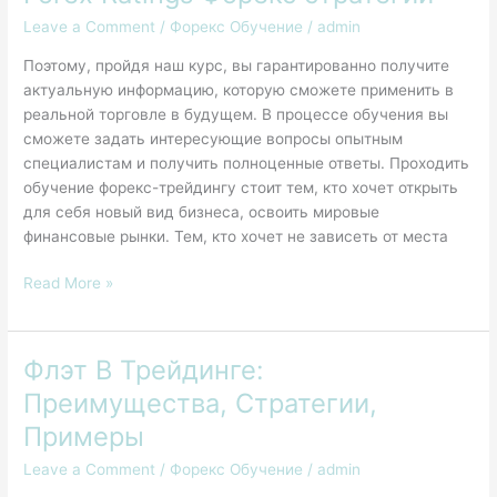
обучающие
Leave a Comment
/
Форекс Обучение
/
admin
курсы
Поэтому, пройдя наш курс, вы гарантированно получите
Форекс
актуальную информацию, которую сможете применить в
на
реальной торговле в будущем. В процессе обучения вы
Forex
сможете задать интересующие вопросы опытным
Ratings
специалистам и получить полноценные ответы. Проходить
Форекс
обучение форекс-трейдингу стоит тем, кто хочет открыть
стратегии
для себя новый вид бизнеса, освоить мировые
финансовые рынки. Тем, кто хочет не зависеть от места
Read More »
Флэт В Трейдинге:
Флэт
В
Преимущества, Стратегии,
Трейдинге:
Примеры
Преимущества,
Стратегии,
Leave a Comment
/
Форекс Обучение
/
admin
Примеры