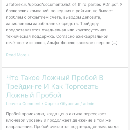
alfaforex.ru/upload/documents/list_of_third_parties_PDn.pdf. У
брокерских компаний, вошедших в рейтинг, не бывает
проблем с открытием счета, выводом депозита,
зачислением заработанных средств. Трейдеру
предоставляется ежедневная или круглосуточная
техническая поддержка. Согласно ежеквартальной
отчётности игроков, Альфа-Форекс занимает первое […]
Read More »
Что Такое Ложный Пробой В
Что
Такое
Трейдинге И Как Торговать
Ложный
Ложный Пробой
Пробой
В
Leave a Comment
/
Форекс Обучение
/
admin
Трейдинге
Пробой происходит, когда цена актива пересекает
И
ключевой уровень и продолжает движение в том же
Как
направлении. Пробой считается подтвержденным, когда
Торговать