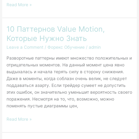
году
Read More »
10 Паттернов Value Motion,
10
Паттернов
Которые Нужно Знать
Value
Leave a Comment
/
Форекс Обучение
/
admin
Motion,
Которые
Разворотные паттерны имеют множество положительных и
Нужно
отрицательных моментов. На данный момент цена явно
Знать
выдыхалась и начала терять силу в сторону снижения.
Даже в моменты, когда соблазн очень велик, не следует
поддаваться азарту. Если трейдер сумеет не допустить
этих ошибок, он значительно уменьшит вероятность своего
поражения. Несмотря на то, что, возможно, можно
поменять пустые диаграммы цен,
Read More »