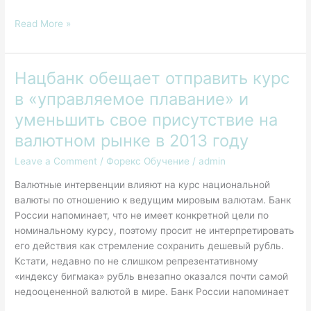
Read More »
Нацбанк обещает отправить курс
Нацбанк
обещает
в «управляемое плавание» и
отправить
уменьшить свое присутствие на
курс
в
валютном рынке в 2013 году
«управляемое
Leave a Comment
/
Форекс Обучение
/
admin
плавание»
и
Валютные интервенции влияют на курс национальной
уменьшить
валюты по отношению к ведущим мировым валютам. Банк
свое
России напоминает, что не имеет конкретной цели по
присутствие
номинальному курсу, поэтому просит не интерпретировать
на
его действия как стремление сохранить дешевый рубль.
валютном
Кстати, недавно по не слишком репрезентативному
рынке
«индексу бигмака» рубль внезапно оказался почти самой
в
недооцененной валютой в мире. Банк России напоминает
2013