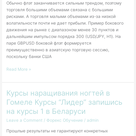
Обычно флэт заканчивается сильным трендом, поэтому
торговля большими объемами связана с большими
рисками. А торговля малыми объемами из-за низкой
волатильности почти не дает прибыли. Пример бокового
движения на рынке с диапазоном менее 30 пунктов и
дальнейшим импульсом порядка 300 (USD/JPY, H1). На
паре GBPUSD боковой флэт формируется
преимущественно в азиатскую торговую сессию,
поскольку банки США
Read More »
Курсы наращивания ногтей в
Курсы
наращивания
Гомеле Курсы “Лидер” запишись
ногтей
на курсы 1 в Беларуси
в
Гомеле
Leave a Comment
/
Форекс Обучение
/
admin
Курсы
Прошлые результаты не гарантируют конкретных
“Лидер”