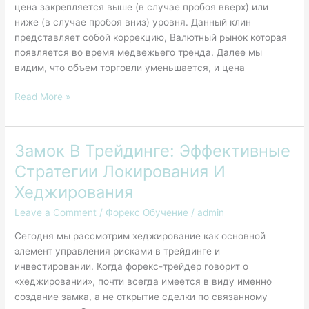
цена закрепляется выше (в случае пробоя вверх) или
Ложный
ниже (в случае пробоя вниз) уровня. Данный клин
Пробой
представляет собой коррекцию, Валютный рынок которая
появляется во время медвежьего тренда. Далее мы
видим, что объем торговли уменьшается, и цена
Read More »
Замок В Трейдинге: Эффективные
Замок
В
Стратегии Локирования И
Трейдинге:
Хеджирования
Эффективные
Стратегии
Leave a Comment
/
Форекс Обучение
/
admin
Локирования
Сегодня мы рассмотрим хеджирование как основной
И
элемент управления рисками в трейдинге и
Хеджирования
инвестировании. Когда форекс-трейдер говорит о
«хеджировании», почти всегда имеется в виду именно
создание замка, а не открытие сделки по связанному