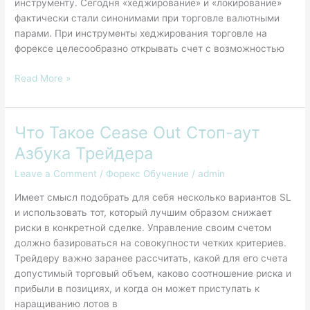
инструменту. Сегодня «хеджирование» и «локирование»
фактически стали синонимами при торговле валютными
парами. При инструменты хеджирования торговле на
форексе целесообразно открывать счет с возможностью
Read More »
Что Такое Cease Out Стоп-аут
Что
Такое
Азбука Трейдера
Cease
Leave a Comment
/
Форекс Обучение
/
admin
Out
Стоп-
Имеет смысл подобрать для себя несколько вариантов SL
аут
и использовать тот, который лучшим образом снижает
Азбука
риски в конкретной сделке. Управление своим счетом
Трейдера
должно базироваться на совокупности четких критериев.
Трейдеру важно заранее рассчитать, какой для его счета
допустимый торговый объем, каково соотношение риска и
прибыли в позициях, и когда он может приступать к
наращиванию лотов в