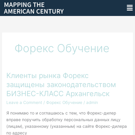
MAPPING THE
Skip
Me
AMERICAN CENTURY
to
content
Форекс Обучение
Клиенты рынка Форекс
Клиенты
рынка
защищены законодательством
Форекс
БИЗНЕС-КЛАСС Архангельск
защищены
законодательством
Leave a Comment
/
Форекс Обучение
/
admin
БИЗНЕС-
Я понимаю то и соглашаюсь с тем, что Форекс-дилер
КЛАСС
вправе поручить обработку персональных данных лицу
Архангельск
(лицам), указанному (указанным) на сайте Форекс-дилера
по адресу