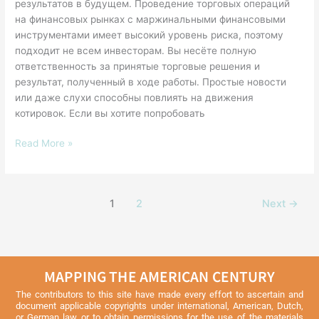
результатов в будущем. Проведение торговых операций
запишись
на финансовых рынках с маржинальными финансовыми
на
инструментами имеет высокий уровень риска, поэтому
курсы
подходит не всем инвесторам. Вы несёте полную
1
ответственность за принятые торговые решения и
в
результат, полученный в ходе работы. Простые новости
Беларуси
или даже слухи способны повлиять на движения
котировок. Если вы хотите попробовать
Read More »
1
2
Next
→
MAPPING THE AMERICAN CENTURY
The contributors to this site have made every effort to ascertain and
document applicable copyrights under international, American, Dutch,
or German law or to obtain permissions for the use of the materials