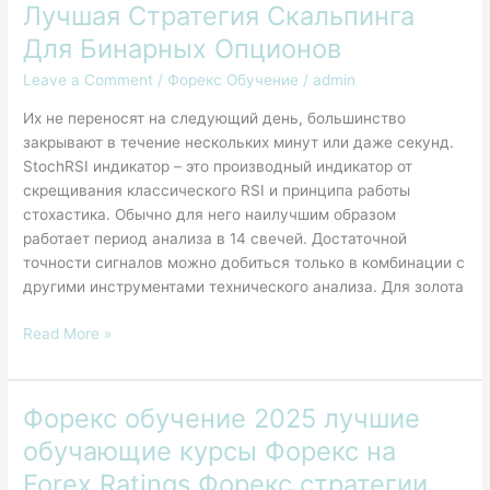
Лучшая Стратегия Скальпинга
Лучшая
Стратегия
Для Бинарных Опционов
Скальпинга
Leave a Comment
/
Форекс Обучение
/
admin
Для
Бинарных
Их не переносят на следующий день, большинство
Опционов
закрывают в течение нескольких минут или даже секунд.
StochRSI индикатор – это производный индикатор от
скрещивания классического RSI и принципа работы
стохастика. Обычно для него наилучшим образом
работает период анализа в 14 свечей. Достаточной
точности сигналов можно добиться только в комбинации с
другими инструментами технического анализа. Для золота
Read More »
Форекс обучение 2025 лучшие
Форекс
обучение
обучающие курсы Форекс на
2025
Forex Ratings Форекс стратегии
лучшие