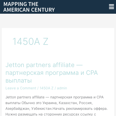
MAPPING THE
Skip
Me
AMERICAN CENTURY
to
content
1450A Z
Jetton partners affiliate —
Jetton
partners
партнерская программа и CPA
affiliate
выплаты
—
партнерская
Leave a Comment
/
1450A Z
/
admin
программа
Jetton partners affiliate — партнерская программа и CPA
и
выплаты Обычно это Украина, Казахстан, Россия,
CPA
Азербайджан, Узбекистан.Начать рекламировать оффера.
выплаты
Нужно размещать на сторонних ресурсах ссылку с