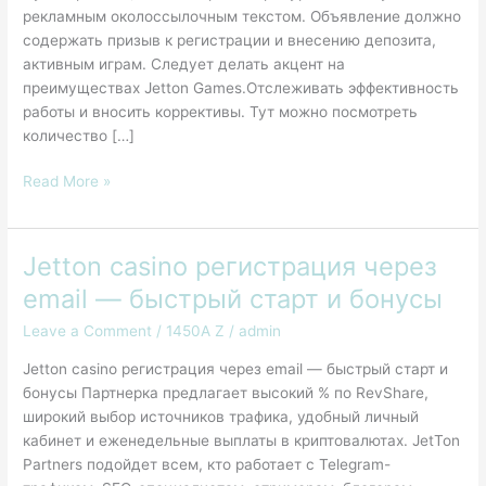
рекламным околоссылочным текстом. Объявление должно
содержать призыв к регистрации и внесению депозита,
активным играм. Следует делать акцент на
преимуществах Jetton Games.Отслеживать эффективность
работы и вносить коррективы. Тут можно посмотреть
количество […]
Read More »
Jetton casino регистрация через
Jetton
casino
email — быстрый старт и бонусы
регистрация
Leave a Comment
/
1450A Z
/
admin
через
email
Jetton casino регистрация через email — быстрый старт и
—
бонусы Партнерка предлагает высокий % по RevShare,
быстрый
широкий выбор источников трафика, удобный личный
старт
кабинет и еженедельные выплаты в криптовалютах. JetTon
и
Partners подойдет всем, кто работает с Telegram-
бонусы