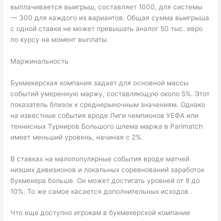
выплачивается выигрыш, составляет 1000, для системы
— 300 для каждого из вариантов. Общая сумма выигрыша
с одной ставки не может превышать аналог 50 тыс. евро
по курсу на момент выплаты.
Маржинальность
Букмекерская компания задает для основной массы
событий умеренную маржу, составляющую около 5%. Этот
показатель близок к среднерыночным значениям. Однако
на известные события вроде Лиги чемпионов УЕФА или
теннисных Турниров Большого шлема маржа в Parimatch
имеет меньший уровень, начиная с 2%.
В ставках на малопопулярные события вроде матчей
низших дивизионов и локальных соревнований заработок
букмекера больше. Он может достигать уровней от 8 до
10%. То же самое касается дополнительных исходов .
Что еще доступно игрокам в букмекерской компании