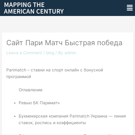
MAPPING THE
Skip
Me
AMERICAN CENTURY
to
content
Сайт Пари Матч Быстрая победа
Leave a Comment
/
blog
/ By
admin
Parimatch – ставки на спорт онлайн с бонусной
программой
Оглавление
Ревью БК Париматч
Букмекерская компания Parimatch Украина — линия
ставок, роспись и коэффициенты