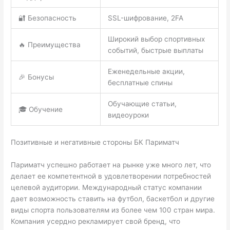
🔐 Безопасность
SSL-шифрование, 2FA
Широкий выбор спортивных
🔥 Преимущества
событий, быстрые выплаты
Еженедельные акции,
🎉 Бонусы
бесплатные спины
Обучающие статьи,
🎓 Обучение
видеоуроки
Позитивные и негативные стороны БК Париматч
Париматч успешно работает на рынке уже много лет, что
делает ее компетентной в удовлетворении потребностей
целевой аудитории. Международный статус компании
дает возможность ставить на футбол, баскетбол и другие
виды спорта пользователям из более чем 100 стран мира.
Компания усердно рекламирует свой бренд, что