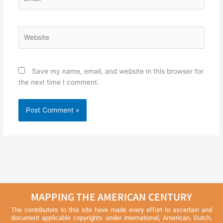
Website
Save my name, email, and website in this browser for
the next time I comment.
MAPPING THE AMERICAN CENTURY
The contributors to this site have made every effort to ascertain and
document applicable copyrights under international, American, Dutch,