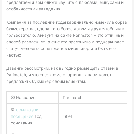
предлагаем и вам ближе изучить с плюсами, минусами и
особенностями заведения.
Компания за последние годы кардинально изменила образ
букмекерства, сделав его более ярким и дружелюбным к
пользователю. Аккаунт на сайте Parimatch – это отличный
способ развлечься, а еще это престижно и подчеркивает
статус человека хочет жить в мире спорта и быть его
частью.
Давайте рассмотрим, как выгодно размещать ставки в
Parimatch, и что еще кроме спортивных пари может
предложить букмекер своим клиентам.
🎲 Название
Parimatch
💬
ссылка для
посещения
Год
1994
основания