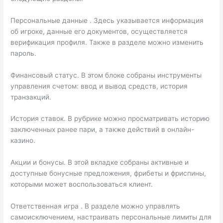
Персональные данные . Здесь указывается информация
об игроке, данные его документов, осуществляется
верификация профиля. Также в разделе можно изменить
пароль.
Финансовый статус. В этом блоке собраны инструменты
управления счетом: ввод и вывод средств, история
транзакций.
История ставок. В рубрике можно просматривать историю
заключенных ранее пари, а также действий в онлайн-
казино.
Акции и бонусы. В этой вкладке собраны активные и
доступные бонусные предложения, фрибеты и фриспины,
которыми может воспользоваться клиент.
Ответственная игра . В разделе можно управлять
самоисключением, настраивать персональные лимиты для