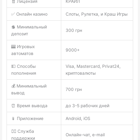
🧾 Лицензия
КРАИЛ
✅ Онлайн казино
Слоты, Рулетка, и Краш Игры
💲 Минимальный
300 грн
депозит
🎰 Игровых
9000+
автоматов
💵 Способы
Visa, Mastercard, Privat24,
пополнения
криптовалюты
💰 Минимальный
700 грн
вывод
⏰ Время вывода
до 3-5 рабочих дней
📱 Приложение
Android, iOS
🙋‍♂️ Служба
Онлайн-чат, e-mail
поддержки