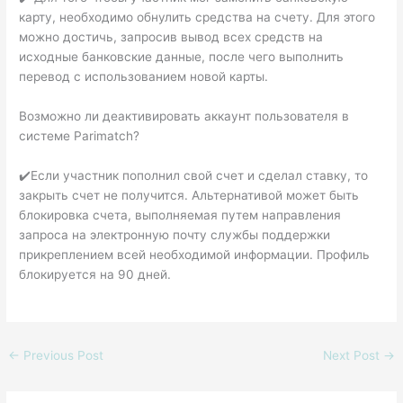
карту, необходимо обнулить средства на счету. Для этого
можно достичь, запросив вывод всех средств на
исходные банковские данные, после чего выполнить
перевод с использованием новой карты.
Возможно ли деактивировать аккаунт пользователя в
системе Parimatch?
✔️Если участник пополнил свой счет и сделал ставку, то
закрыть счет не получится. Альтернативой может быть
блокировка счета, выполняемая путем направления
запроса на электронную почту службы поддержки
прикреплением всей необходимой информации. Профиль
блокируется на 90 дней.
←
Previous Post
Next Post
→