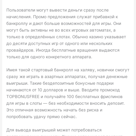
Пользователи могут вывести деньги сразу после
начисления. Промо предложения служат прибавкой к
банкроллу и дают больше возможностей для игры. Они
могут быть активны не во всех игровых автоматах, а
только в определённых слотах. Обычно казино указывает
до десяти доступных игр от одного или нескольких
провайдеров. Иногда бесплатные вращения выдаются
только для одного конкретного аппарата.
Имея такой стартовый банкролл на халяву, новички смогут
сразу же играть в азартных аппаратах, получая денежные
выигрыши. Такие бездепозитные бонусные подарки
начинаются от 10 долларов и выше. Вводите промокод
TOPBONUSFREE и получайте 100 бесплатных фриспинов
для игры в слоты — без необходимости вносить депозит.
Это отличная возможность начать без риска и
попробовать удачу прямо сейчас.
Для вывода выигрышей может потребоваться