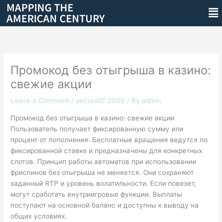
MAPPING THE
Skip
Me
AMERICAN CENTURY
to
content
Промокод без отыгрыша в казино:
свежие акции
Leave a Comment
/
ancorallZ 2000
/ By
admin
Промокод без отыгрыша в казино: свежие акции
Пользователь получает фиксированную сумму или
процент от пополнения. Бесплатные вращения ведутся по
фиксированной ставке и предназначены для конкретных
слотов. Принцип работы автоматов при использовании
фриспинов без отыгрыша не меняется. Они сохраняют
заданный RTP и уровень волатильности. Если повезет,
могут сработать внутриигровые функции. Выплаты
поступают на основной баланс и доступны к выводу на
общих условиях.