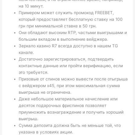
на 10 минут.
Примером может служить промокод FREEBET,
который предоставляет бесплатную ставку на 100
грн при минимальной ставке в 50 грн.
Они обладают высоким RTP, частыми выигрышами и
большим вкладом в выполнение вейджера.
Зеркало казино R7 всегда доступно в нашем TG
канале.
Достаточно зарегистрироваться, подтвердить
контактные данные или пройти верификацию, если
это требуется.
Призовые от спинов можно вывести после отыгрыша
с вейджером x45, при этом максимальная сумма
выигрыша не ограничена.
Даже небольшое материальное начисление или
десяток подарочных фриспинов позволяет
приумножить вознаграждение и получить хороший
выигрыш.
Сумма депозита должна быть не меньше той, что
указана в условиях акции.