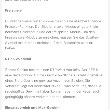
Freispiele
Glücklicherweise bietet Zoome Casino eine atemberaubende
Freispiel-Funktion. Der Slot ist in zwei Modus eingeteilt: ein
normaler Spielmodus und der freispielen-Modus. Um den
Freispielspiel-Modus zu erreichen, müssen Sie das Scatter-
Symbol mindestens dreimal auf dem Bildschirm platziert
haben.
RTP & Volatilität
Zoome Casino besitzt einen RTP-Wert von 95%. Der RTP ist
eine Bezeichnung für die durchschnittliche Auszahlungsbilanz
eines Slots über eine gewisse Anzahl von Spielen. Die
Volatilität liegt bei moderater Niveau, was bedeutet, dass Sie
regelmäßige Gewinne haben können, aber in der Regel auch
geringfügig höhere Verluste erleben könnten.
Einsatzbereich und Max-Gewinn