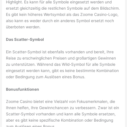
Highlight. Es kann für alle Symbole eingesetzt werden und
ersetzt gleichzeitig die restlichen Symbole auf dem Bildschirm.
Es gibt kein höheres Wertsymbol als das Zoome Casino-Logo,
also kann es weder durch ein anderes Symbol ersetzt noch
überboten werden.
Das Scatter-Symbol
Ein Scatter-Symbol ist ebenfalls vorhanden und bereit, Ihre
Reise zu erschwinglichen Preisen und großartigen Gewinnen
zu unterstützen. Während das Wild-Symbol für alle Symbole
eingesetzt werden kann, gibt es keine bestimmte Kombination
oder Bedingung zum Auslösen eines Bonus.
Bonusfunktionen
Zoome Casino bietet eine Vielzahl von Fokusmerkmalen, die
Ihnen helfen, Ihre Gewinnchancen zu verbessern. Zwar ist ein
Scatter-Symbol vorhanden und kann alle Symbole ersetzen,
aber es gibt keine spezifische Kombination oder Bedingung
zum Auslösen eines Bonus.