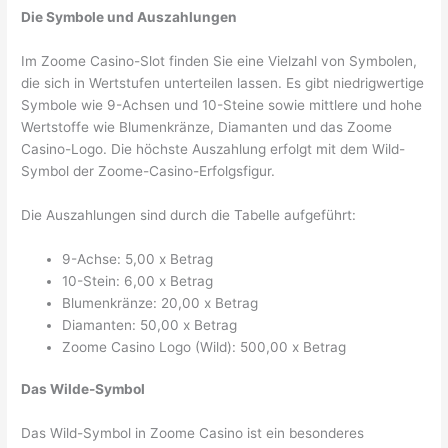
Die Symbole und Auszahlungen
Im Zoome Casino-Slot finden Sie eine Vielzahl von Symbolen,
die sich in Wertstufen unterteilen lassen. Es gibt niedrigwertige
Symbole wie 9-Achsen und 10-Steine sowie mittlere und hohe
Wertstoffe wie Blumenkränze, Diamanten und das Zoome
Casino-Logo. Die höchste Auszahlung erfolgt mit dem Wild-
Symbol der Zoome-Casino-Erfolgsfigur.
Die Auszahlungen sind durch die Tabelle aufgeführt:
9-Achse: 5,00 x Betrag
10-Stein: 6,00 x Betrag
Blumenkränze: 20,00 x Betrag
Diamanten: 50,00 x Betrag
Zoome Casino Logo (Wild): 500,00 x Betrag
Das Wilde-Symbol
Das Wild-Symbol in Zoome Casino ist ein besonderes