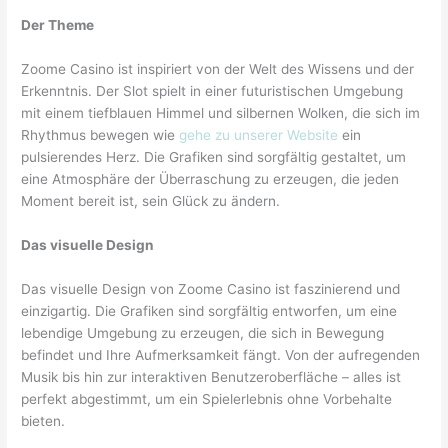
Der Theme
Zoome Casino ist inspiriert von der Welt des Wissens und der
Erkenntnis. Der Slot spielt in einer futuristischen Umgebung
mit einem tiefblauen Himmel und silbernen Wolken, die sich im
Rhythmus bewegen wie
gehe zu unserer Website
ein
pulsierendes Herz. Die Grafiken sind sorgfältig gestaltet, um
eine Atmosphäre der Überraschung zu erzeugen, die jeden
Moment bereit ist, sein Glück zu ändern.
Das visuelle Design
Das visuelle Design von Zoome Casino ist faszinierend und
einzigartig. Die Grafiken sind sorgfältig entworfen, um eine
lebendige Umgebung zu erzeugen, die sich in Bewegung
befindet und Ihre Aufmerksamkeit fängt. Von der aufregenden
Musik bis hin zur interaktiven Benutzeroberfläche – alles ist
perfekt abgestimmt, um ein Spielerlebnis ohne Vorbehalte
bieten.