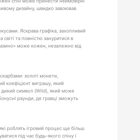
 кожен спін може принести неймовірні
бливому дизайну, швидко завоював
окусами. Яскрава графіка, захопливий
світі та повністю зануритися в
н казино» може кожен, незалежно від
 скарбами: золоті монети,
ий коефіцієнт виграшу, який
є дикий символ (Wild), який може
бонусні раунди, де гравці зможуть
які роблять ігровий процес ще більш
атися під час будь-якого спіну і