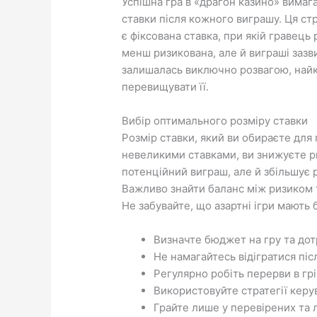
Успішна гра в «драгон казино» вимага
ставки після кожного виграшу. Ця ст
є фіксована ставка, при якій гравець
менш ризикована, але й виграші заз
залишалась виключно розвагою, найкра
перевищувати її.
Вибір оптимального розміру ставки
Розмір ставки, який ви обираєте для
невеликими ставками, ви знижуєте ри
потенційний виграш, але й збільшує 
Важливо знайти баланс між ризиком 
Не забувайте, що азартні ігри мають
Визначте бюджет на гру та до
Не намагайтесь відігратися піс
Регулярно робіть перерви в грі
Використовуйте стратегії кер
Грайте лише у перевірених та 