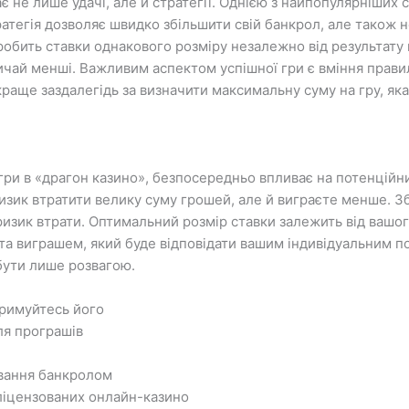
є не лише удачі, але й стратегії. Однією з найпопулярніших 
ратегія дозволяє швидко збільшити свій банкрол, але також 
 робить ставки однакового розміру незалежно від результату 
вичай менші. Важливим аспектом успішної гри є вміння прав
ще заздалегідь за визначити максимальну суму на гру, яка В
 гри в «драгон казино», безпосередньо впливає на потенційн
зик втратити велику суму грошей, але й виграєте менше. Зб
ризик втрати. Оптимальний розмір ставки залежить від вашо
та виграшем, який буде відповідати вашим індивідуальним 
 бути лише розвагою.
тримуйтесь його
ля програшів
ування банкролом
ліцензованих онлайн-казино