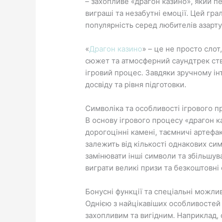
– захопливе «драгон казино», який пе
виграші та незабутні емоції. Цей гр
популярність серед любителів азарту
«
Драгон казино
» – це не просто сло
сюжет та атмосферний саундтрек ство
ігровий процес. Завдяки зручному інт
досвіду та рівня підготовки.
Символіка та особливості ігрового п
В основу ігрового процесу «драгон ка
дорогоцінні камені, таємничі артефа
залежить від кількості однакових сим
замінювати інші символи та збільшув
виграти великі призи та безкоштовні
Бонусні функції та спеціальні можли
Однією з найцікавіших особливостей 
захопливим та вигідним. Наприклад, 