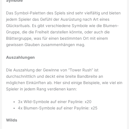
Symbole
Das Symbol-Paletten des Spiels sind sehr vielfältig und bieten
jedem Spieler das Gefühl der Ausrüstung nach Art eines
Glücksrituals. Es gibt verschiedene Symbole wie die Blumen-
Gruppe, die die Freiheit darstellen könnte, oder auch die
Blättergruppe, was für einen bestimmten Ort mit einem
gewissen Glauben zusammenhängen mag.
Auszahlungen
Die Auszahlung der Gewinne von “Tower Rush” ist
durchschnittlich und deckt eine breite Bandbreite an
möglichen Einkünften ab. Hier sind einige Beispiele, wie viel ein
Spieler in jedem Rang verdienen kann:
3x Wild-Symbole auf einer Paylinie: x20
4x Blumen-Symbole auf einer Paylinie: x25
Wilds