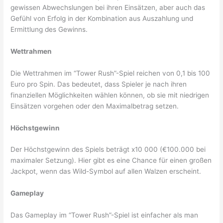
gewissen Abwechslungen bei ihren Einsätzen, aber auch das
Gefühl von Erfolg in der Kombination aus Auszahlung und
Ermittlung des Gewinns.
Wettrahmen
Die Wettrahmen im “Tower Rush”-Spiel reichen von 0,1 bis 100
Euro pro Spin. Das bedeutet, dass Spieler je nach ihren
finanziellen Möglichkeiten wählen können, ob sie mit niedrigen
Einsätzen vorgehen oder den Maximalbetrag setzen.
Höchstgewinn
Der Höchstgewinn des Spiels beträgt x10 000 (€100.000 bei
maximaler Setzung). Hier gibt es eine Chance für einen großen
Jackpot, wenn das Wild-Symbol auf allen Walzen erscheint.
Gameplay
Das Gameplay im “Tower Rush”-Spiel ist einfacher als man