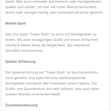
denkt. Man kann entweder automatisch oder handgesteuert
spielen und wählen, ob man mit hoher Wahrscheinlichkeit
(Auto) oder weniger häufig, aber potenziell lukrativer gewinnt.
Mobile Spiel
Das Slot-Spiel “Tower Rush” ist auch auf Mobilgeräten zu
finden. Mit einer einzigartigen Grafik und einem einfachem
Interface bieten diese die Möglichkeit, das Abenteuer
überallhin mitzunehmen.
Spieler-Erfahrung
Die Spielererfahrung bei “Tower Rush” ist durchschnittlich-
hoch gewählt: Das Spiel hat eine atemberaubende
Atmosphäre und bietet alle Funktionen eines Casinos. Die
Grafik- und Soundkulisse sind sehr präsent, was auch beim
mobilen Betrieb unverändert bleibt.
Zusammenfassung