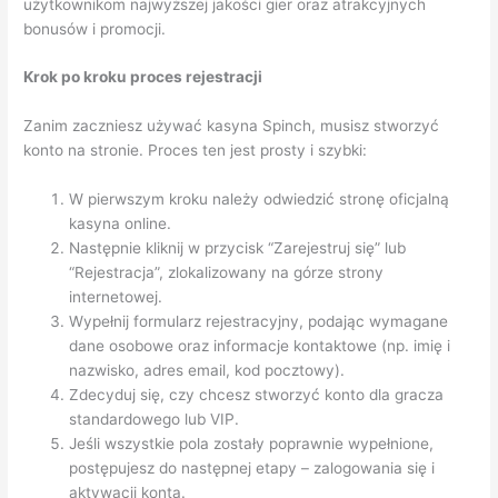
użytkownikom najwyższej jakości gier oraz atrakcyjnych
bonusów i promocji.
Krok po kroku proces rejestracji
Zanim zaczniesz używać kasyna Spinch, musisz stworzyć
konto na stronie. Proces ten jest prosty i szybki:
W pierwszym kroku należy odwiedzić stronę oficjalną
kasyna online.
Następnie kliknij w przycisk “Zarejestruj się” lub
“Rejestracja”, zlokalizowany na górze strony
internetowej.
Wypełnij formularz rejestracyjny, podając wymagane
dane osobowe oraz informacje kontaktowe (np. imię i
nazwisko, adres email, kod pocztowy).
Zdecyduj się, czy chcesz stworzyć konto dla gracza
standardowego lub VIP.
Jeśli wszystkie pola zostały poprawnie wypełnione,
postępujesz do następnej etapy – zalogowania się i
aktywacji konta.