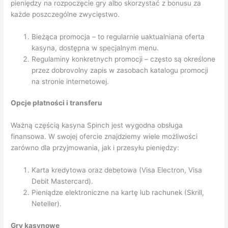
pieniędzy na rozpoczęcie gry albo skorzystać z bonusu za
każde poszczególne zwycięstwo.
Bieżąca promocja – to regularnie uaktualniana oferta
kasyna, dostępna w specjalnym menu.
Regulaminy konkretnych promocji – często są określone
przez dobrovolny zapis w zasobach katalogu promocji
na stronie internetowej.
Opcje płatności i transferu
Ważną częścią kasyna Spinch jest wygodna obsługa
finansowa. W swojej ofercie znajdziemy wiele możliwości
zarówno dla przyjmowania, jak i przesyłu pieniędzy:
Karta kredytowa oraz debetowa (Visa Electron, Visa
Debit Mastercard).
Pieniądze elektroniczne na kartę lub rachunek (Skrill,
Neteller).
Gry kasynowe