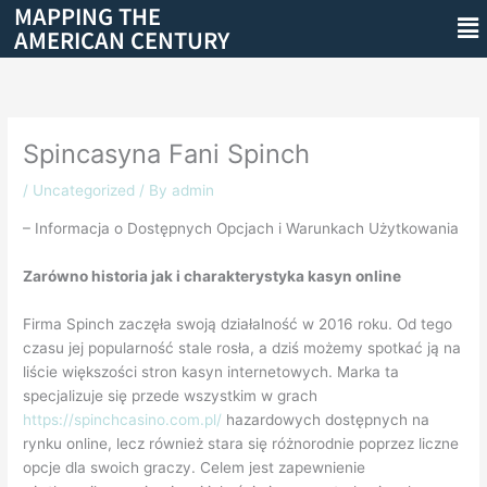
MAPPING THE
Skip
Me
AMERICAN CENTURY
to
content
Spincasyna Fani Spinch
/
Uncategorized
/ By
admin
– Informacja o Dostępnych Opcjach i Warunkach Użytkowania
Zarówno historia jak i charakterystyka kasyn online
Firma Spinch zaczęła swoją działalność w 2016 roku. Od tego
czasu jej popularność stale rosła, a dziś możemy spotkać ją na
liście większości stron kasyn internetowych. Marka ta
specjalizuje się przede wszystkim w grach
https://spinchcasino.com.pl/
hazardowych dostępnych na
rynku online, lecz również stara się różnorodnie poprzez liczne
opcje dla swoich graczy. Celem jest zapewnienie