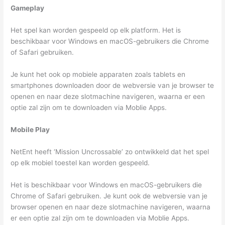
Gameplay
Het spel kan worden gespeeld op elk platform. Het is
beschikbaar voor Windows en macOS-gebruikers die Chrome
of Safari gebruiken.
Je kunt het ook op mobiele apparaten zoals tablets en
smartphones downloaden door de webversie van je browser te
openen en naar deze slotmachine navigeren, waarna er een
optie zal zijn om te downloaden via Moblie Apps.
Mobile Play
NetEnt heeft ‘Mission Uncrossable’ zo ontwikkeld dat het spel
op elk mobiel toestel kan worden gespeeld.
Het is beschikbaar voor Windows en macOS-gebruikers die
Chrome of Safari gebruiken. Je kunt ook de webversie van je
browser openen en naar deze slotmachine navigeren, waarna
er een optie zal zijn om te downloaden via Moblie Apps.