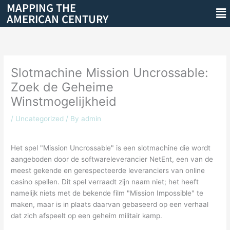
MAPPING THE
Skip
Me
AMERICAN CENTURY
to
content
Slotmachine Mission Uncrossable:
Zoek de Geheime
Winstmogelijkheid
/
Uncategorized
/ By
admin
Het spel "Mission Uncrossable" is een slotmachine die wordt
aangeboden door de softwareleverancier NetEnt, een van de
meest gekende en gerespecteerde leveranciers van online
casino spellen. Dit spel verraadt zijn naam niet; het heeft
namelijk niets met de bekende film "Mission Impossible" te
maken, maar is in plaats daarvan gebaseerd op een verhaal
dat zich afspeelt op een geheim militair kamp.