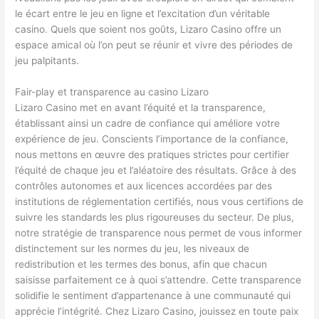
le écart entre le jeu en ligne et l’excitation d’un véritable
casino. Quels que soient nos goûts, Lizaro Casino offre un
espace amical où l’on peut se réunir et vivre des périodes de
jeu palpitants.
Fair-play et transparence au casino Lizaro
Lizaro Casino met en avant l’équité et la transparence,
établissant ainsi un cadre de confiance qui améliore votre
expérience de jeu. Conscients l’importance de la confiance,
nous mettons en œuvre des pratiques strictes pour certifier
l’équité de chaque jeu et l’aléatoire des résultats. Grâce à des
contrôles autonomes et aux licences accordées par des
institutions de réglementation certifiés, nous vous certifions de
suivre les standards les plus rigoureuses du secteur. De plus,
notre stratégie de transparence nous permet de vous informer
distinctement sur les normes du jeu, les niveaux de
redistribution et les termes des bonus, afin que chacun
saisisse parfaitement ce à quoi s’attendre. Cette transparence
solidifie le sentiment d’appartenance à une communauté qui
apprécie l’intégrité. Chez Lizaro Casino, jouissez en toute paix