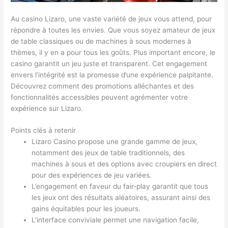
Au casino Lizaro, une vaste variété de jeux vous attend, pour
répondre à toutes les envies. Que vous soyez amateur de jeux
de table classiques ou de machines à sous modernes à
thèmes, il y en a pour tous les goûts. Plus important encore, le
casino garantit un jeu juste et transparent. Cet engagement
envers l’intégrité est la promesse d’une expérience palpitante.
Découvrez comment des promotions alléchantes et des
fonctionnalités accessibles peuvent agrémenter votre
expérience sur Lizaro.
Points clés à retenir
Lizaro Casino propose une grande gamme de jeux,
notamment des jeux de table traditionnels, des
machines à sous et des options avec croupiers en direct
pour des expériences de jeu variées.
L’engagement en faveur du fair-play garantit que tous
les jeux ont des résultats aléatoires, assurant ainsi des
gains équitables pour les joueurs.
L’interface conviviale permet une navigation facile,