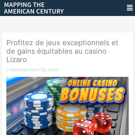
MAPPING THE
Skip
Me
AMERICAN CENTURY
to
content
Profitez de jeux exceptionnels et
de gains équitables au casino
Lizaro
/
Uncategorized
/ By
admin