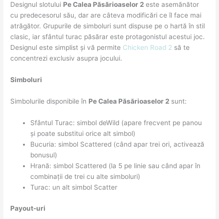
Designul slotului
Pe Calea Păsărioaselor 2
este asemănător
cu predecesorul său, dar are câteva modificări ce îl face mai
atrăgător. Grupurile de simboluri sunt dispuse pe o hartă în stil
clasic, iar sfântul turac păsărar este protagonistul acestui joc.
Designul este simplist și vă permite
Chicken Road 2
să te
concentrezi exclusiv asupra jocului.
Simboluri
Simbolurile disponibile în
Pe Calea Păsărioaselor 2
sunt:
Sfântul Turac: simbol deWild (apare frecvent pe panou
și poate substitui orice alt simbol)
Bucuria: simbol Scattered (când apar trei ori, activează
bonusul)
Hrană: simbol Scattered (la 5 pe linie sau când apar în
combinații de trei cu alte simboluri)
Turac: un alt simbol Scatter
Payout-uri