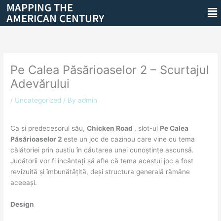
MAPPING THE
Skip
Me
AMERICAN CENTURY
to
content
Pe Calea Păsărioaselor 2 – Scurtajul
Adevărului
/
Uncategorized
/ By
admin
Ca și predecesorul său,
Chicken Road
, slot-ul
Pe Calea
Păsărioaselor 2
este un joc de cazinou care vine cu tema
călătoriei prin pustiu în căutarea unei cunoștințe ascunsă.
Jucătorii vor fi încântați să afle că tema acestui joc a fost
revizuită și îmbunătățită, deși structura generală rămâne
aceeași.
Design