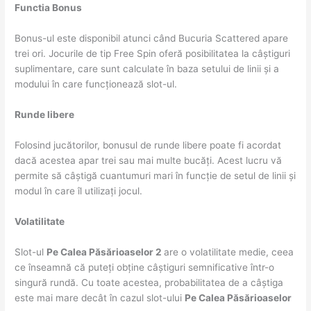
Functia Bonus
Bonus-ul este disponibil atunci când Bucuria Scattered apare
trei ori. Jocurile de tip Free Spin oferă posibilitatea la câștiguri
suplimentare, care sunt calculate în baza setului de linii și a
modului în care funcționează slot-ul.
Runde libere
Folosind jucătorilor, bonusul de runde libere poate fi acordat
dacă acestea apar trei sau mai multe bucăți. Acest lucru vă
permite să câștigă cuantumuri mari în funcție de setul de linii și
modul în care îl utilizați jocul.
Volatilitate
Slot-ul
Pe Calea Păsărioaselor 2
are o volatilitate medie, ceea
ce înseamnă că puteți obține câștiguri semnificative într-o
singură rundă. Cu toate acestea, probabilitatea de a câștiga
este mai mare decât în cazul slot-ului
Pe Calea Păsărioaselor