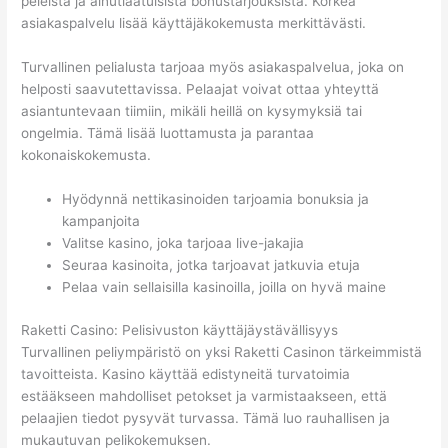
peleistä ja ainutlaatuisista bonustarjouksista. Korkea
asiakaspalvelu lisää käyttäjäkokemusta merkittävästi.
Turvallinen pelialusta tarjoaa myös asiakaspalvelua, joka on
helposti saavutettavissa. Pelaajat voivat ottaa yhteyttä
asiantuntevaan tiimiin, mikäli heillä on kysymyksiä tai
ongelmia. Tämä lisää luottamusta ja parantaa
kokonaiskokemusta.
Hyödynnä nettikasinoiden tarjoamia bonuksia ja
kampanjoita
Valitse kasino, joka tarjoaa live-jakajia
Seuraa kasinoita, jotka tarjoavat jatkuvia etuja
Pelaa vain sellaisilla kasinoilla, joilla on hyvä maine
Raketti Casino: Pelisivuston käyttäjäystävällisyys
Turvallinen peliympäristö on yksi Raketti Casinon tärkeimmistä
tavoitteista. Kasino käyttää edistyneitä turvatoimia
estääkseen mahdolliset petokset ja varmistaakseen, että
pelaajien tiedot pysyvät turvassa. Tämä luo rauhallisen ja
mukautuvan pelikokemuksen.