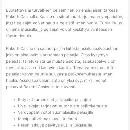
Luotettava ja turvallinen pelaaminen on ensisijaisen tärkeää
Raketti Casinolla. Kasino on sitoutunut tarjoamaan ympäristön,
jossa pelaajat voivat nauttia peleistä ilman huolia. Turvallisuus
on aina etusijalla, ja pelaajat voivat keskittyä viihteeseen
täysin rinnoin.
Raketti Casino on saanut paljon kiitosta asiakaspalvelustaan,
joka on aina valmis auttamaan pelaajia. Olipa kysymys
peleistä, talletuksista tai muista asioista, asiakaspalvelu on
tavoitettavissa eri kanavien kautta. Tämä varmistaa, että
pelaajat voivat nauttia sujuvasta pelikokemuksesta ilman
huolia. Asiakaspalvelun laatu on yksi syy, miksi monet
palaavat Raketti Casinolle toistuvasti.
Erityiset turnaukset ja kilpailut pelaajille
Live-jakajat tarjoavat autenttista pelikokemusta
Verovapaat voitot suomalaisille pelaajille
Monipuoliset maksuvaihtoehdot
Pelien jatkuva päivitys uusilla julkaisuilla