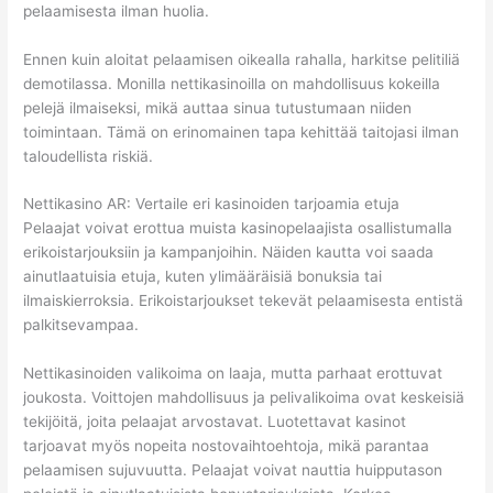
pelaamisesta ilman huolia.
Ennen kuin aloitat pelaamisen oikealla rahalla, harkitse pelitiliä
demotilassa. Monilla nettikasinoilla on mahdollisuus kokeilla
pelejä ilmaiseksi, mikä auttaa sinua tutustumaan niiden
toimintaan. Tämä on erinomainen tapa kehittää taitojasi ilman
taloudellista riskiä.
Nettikasino AR: Vertaile eri kasinoiden tarjoamia etuja
Pelaajat voivat erottua muista kasinopelaajista osallistumalla
erikoistarjouksiin ja kampanjoihin. Näiden kautta voi saada
ainutlaatuisia etuja, kuten ylimääräisiä bonuksia tai
ilmaiskierroksia. Erikoistarjoukset tekevät pelaamisesta entistä
palkitsevampaa.
Nettikasinoiden valikoima on laaja, mutta parhaat erottuvat
joukosta. Voittojen mahdollisuus ja pelivalikoima ovat keskeisiä
tekijöitä, joita pelaajat arvostavat. Luotettavat kasinot
tarjoavat myös nopeita nostovaihtoehtoja, mikä parantaa
pelaamisen sujuvuutta. Pelaajat voivat nauttia huipputason