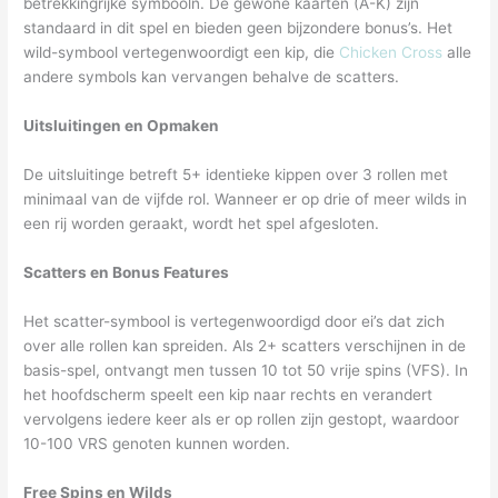
betrekkingrijke symbooln. De gewone kaarten (A-K) zijn
standaard in dit spel en bieden geen bijzondere bonus’s. Het
wild-symbool vertegenwoordigt een kip, die
Chicken Cross
alle
andere symbols kan vervangen behalve de scatters.
Uitsluitingen en Opmaken
De uitsluitinge betreft 5+ identieke kippen over 3 rollen met
minimaal van de vijfde rol. Wanneer er op drie of meer wilds in
een rij worden geraakt, wordt het spel afgesloten.
Scatters en Bonus Features
Het scatter-symbool is vertegenwoordigd door ei’s dat zich
over alle rollen kan spreiden. Als 2+ scatters verschijnen in de
basis-spel, ontvangt men tussen 10 tot 50 vrije spins (VFS). In
het hoofdscherm speelt een kip naar rechts en verandert
vervolgens iedere keer als er op rollen zijn gestopt, waardoor
10-100 VRS genoten kunnen worden.
Free Spins en Wilds