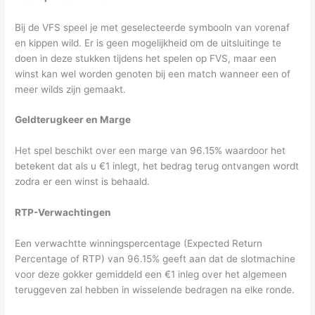
Bij de VFS speel je met geselecteerde symbooln van vorenaf
en kippen wild. Er is geen mogelijkheid om de uitsluitinge te
doen in deze stukken tijdens het spelen op FVS, maar een
winst kan wel worden genoten bij een match wanneer een of
meer wilds zijn gemaakt.
Geldterugkeer en Marge
Het spel beschikt over een marge van 96.15% waardoor het
betekent dat als u €1 inlegt, het bedrag terug ontvangen wordt
zodra er een winst is behaald.
RTP-Verwachtingen
Een verwachtte winningspercentage (Expected Return
Percentage of RTP) van 96.15% geeft aan dat de slotmachine
voor deze gokker gemiddeld een €1 inleg over het algemeen
teruggeven zal hebben in wisselende bedragen na elke ronde.