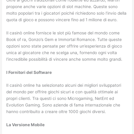
propone anche varie opzioni di slot machine. Queste sono
molto popolari tra i giocatori poiché richiedono solo l’invio della
quota di gioco e possono vincere fino ad 1 milione di euro.
Il casinò online fornisce le slot più famose del mondo come
Book of ra, Gonzo’s Gem e Immortal Romance. Tutte queste
opzioni sono state pensate per offrire un’esperienza di gioco
unica al giocatore che ne scelga una, fornendo ogni volta
l’incredibile possibilità di vincere anche somme molto grandi.
I Fornitori del Software
Il casinò online ha selezionato alcuni dei migliori sviluppatori
del mondo per offrire giochi sicuri e con qualità ottimale ai
propri clienti. Tra questi ci sono Microgaming, NetEnt ed
Evolution Gaming. Sono aziende di fama internazionale che
hanno contribuito a creare oltre 1000 giochi diversi.
La Versione Mobile