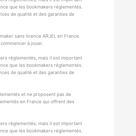
rence que les bookmakers réglementés.
ces de qualité et des garanties de
kmaker sans licence ARJEL en France.
de commencer à jouer.
s réglementés, mais il est important
rence que les bookmakers réglementés.
ces de qualité et des garanties de
églementés et ne proposent pas de
lementés en France qui offrent des
s réglementés, mais il est important
rence que les bookmakers réglementés.