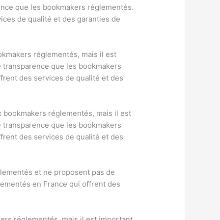
rence que les bookmakers réglementés.
ces de qualité et des garanties de
kmakers réglementés, mais il est
de transparence que les bookmakers
rent des services de qualité et des
 bookmakers réglementés, mais il est
de transparence que les bookmakers
rent des services de qualité et des
églementés et ne proposent pas de
lementés en France qui offrent des
s réglementés, mais il est important