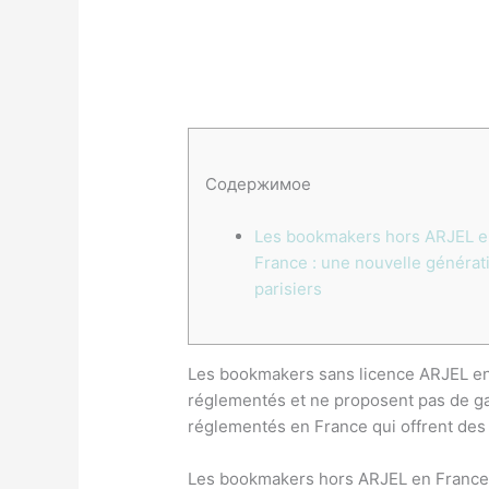
Содержимое
Les bookmakers hors ARJEL 
France : une nouvelle générat
parisiers
Les bookmakers sans licence ARJEL en 
réglementés et ne proposent pas de ga
réglementés en France qui offrent des 
Les bookmakers hors ARJEL en France 