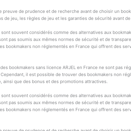
e preuve de prudence et de recherche avant de choisir un boo
ons de jeu, les règles de jeu et les garanties de sécurité avant 
sont souvent considérés comme des alternatives aux bookmaker
e sont pas soumis aux mêmes normes de sécurité et de transpa
des bookmakers non réglementés en France qui offrent des servi
art des bookmakers sans licence ARJEL en France ne sont pas r
. Cependant, il est possible de trouver des bookmakers non rég
é, ainsi que des bonus et des promotions attractives.
sont souvent considérés comme des alternatives aux bookmaker
e sont pas soumis aux mêmes normes de sécurité et de transpa
des bookmakers non réglementés en France qui offrent des servi
e preuve de prudence et de recherche avant de choisir un boo