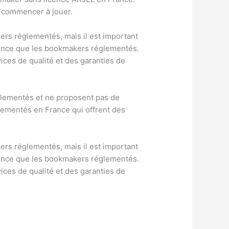
de commencer à jouer.
s réglementés, mais il est important
rence que les bookmakers réglementés.
ces de qualité et des garanties de
églementés et ne proposent pas de
lementés en France qui offrent des
s réglementés, mais il est important
rence que les bookmakers réglementés.
ces de qualité et des garanties de