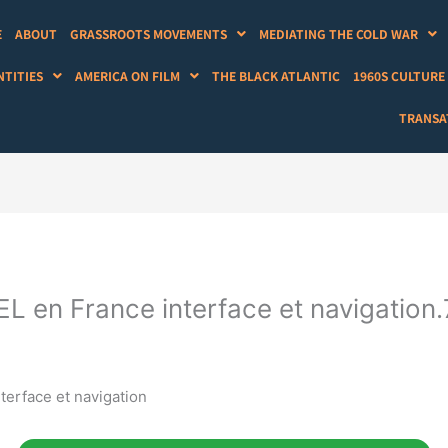
E
ABOUT
GRASSROOTS MOVEMENTS
MEDIATING THE COLD WAR
NTITIES
AMERICA ON FILM
THE BLACK ATLANTIC
1960S CULTURE
TRANSAT
 en France interface et navigation.
erface et navigation