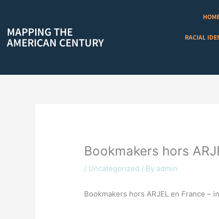
Skip
to
HOM
content
MAPPING THE
RACIAL IDE
AMERICAN CENTURY
Bookmakers hors ARJEL
/
Uncategorized
/ By
admin
Bookmakers hors ARJEL en France – int