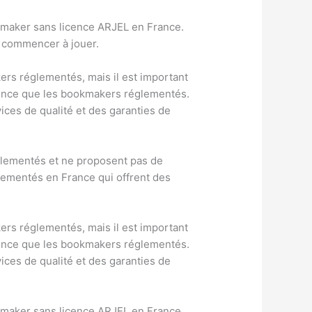
kmaker sans licence ARJEL en France.
de commencer à jouer.
s réglementés, mais il est important
rence que les bookmakers réglementés.
ces de qualité et des garanties de
églementés et ne proposent pas de
lementés en France qui offrent des
s réglementés, mais il est important
rence que les bookmakers réglementés.
ces de qualité et des garanties de
kmaker sans licence ARJEL en France.