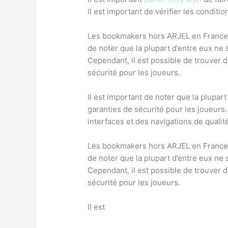
Il est important de vérifier les conditi
Les bookmakers hors ARJEL en France 
de noter que la plupart d’entre eux n
Cependant, il est possible de trouver 
sécurité pour les joueurs.
Il est important de noter que la plup
garanties de sécurité pour les joueurs
interfaces et des navigations de qualit
Les bookmakers hors ARJEL en France 
de noter que la plupart d’entre eux n
Cependant, il est possible de trouver 
sécurité pour les joueurs.
Il est