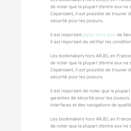
de noter que la plupart d’entre eux n
Cependant, il est possible de trouver 
sécurité pour les joueurs.
Il est important
parier hors arjel
de fair
Il est important de vérifier les conditi
Les bookmakers hors ARJEL en France 
de noter que la plupart d’entre eux n
Cependant, il est possible de trouver 
sécurité pour les joueurs.
Il est important de noter que la plup
garanties de sécurité pour les joueurs
interfaces et des navigations de qualit
Les bookmakers hors ARJEL en France 
de noter que la plupart d’entre eux n