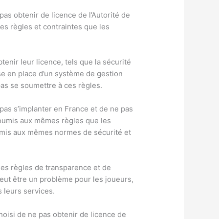
as obtenir de licence de l’Autorité de
s règles et contraintes que les
enir leur licence, tels que la sécurité
ise en place d’un système de gestion
as se soumettre à ces règles.
as s’implanter en France et de ne pas
 soumis aux mêmes règles que les
umis aux mêmes normes de sécurité et
es règles de transparence et de
eut être un problème pour les joueurs,
 leurs services.
oisi de ne pas obtenir de licence de