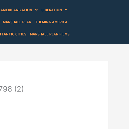
AMERICANIZATION
LIBERATION
MARSHALL PLAN
THEMING AMERICA
LANTIC CITIES
MARSHALL PLAN FILMS
798 (2)