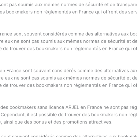
e sont pas soumis aux mêmes normes de sécurité et de transpa
des bookmakers non réglementés en France qui offrent des servi
ance sont souvent considérés comme des alternatives aux boo
ntre eux ne sont pas soumis aux mêmes normes de sécurité et 
le de trouver des bookmakers non réglementés en France qui off
en France sont souvent considérés comme des alternatives aux
ntre eux ne sont pas soumis aux mêmes normes de sécurité et 
le de trouver des bookmakers non réglementés en France qui off
art des bookmakers sans licence ARJEL en France ne sont pas r
. Cependant, il est possible de trouver des bookmakers non rég
é, ainsi que des bonus et des promotions attractives.
sont souvent considérés comme des alternatives aux bookmaker