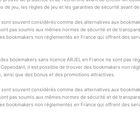
ons de jeu, les règles de jeu et les garanties de sécurité avant 
sont souvent considérés comme des alternatives aux bookmaker
e sont pas soumis aux mêmes normes de sécurité et de transpa
des bookmakers non réglementés en France qui offrent des servi
art des bookmakers sans licence ARJEL en France ne sont pas r
. Cependant, il est possible de trouver des bookmakers non rég
é, ainsi que des bonus et des promotions attractives.
sont souvent considérés comme des alternatives aux bookmaker
e sont pas soumis aux mêmes normes de sécurité et de transpa
des bookmakers non réglementés en France qui offrent des servi