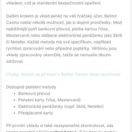
vkladem, což je standardní bezpečnostní opatření.
Dalším krokem je vklad peněz na váš hráčský účet. Betitor
Casino nabízí několik možností, jak si doplnit prostředky. Mezi
nejběžnější patří bankovní převod, platba kartou (Visa,
Mastercard) nebo oblíbené elektronické peněženky jako Skrill
či Neteller. Každá metoda má své specifikum, například
rychlost zpracování nebo případné poplatky. Většinou jsou
vklady zpracovány okamžitě, takže se nemusíte dlouho
zdržovat.
Chyby, kterým se při hraní v Betitor Casino nikdy nevyhnete
Dostupné platební metody
Bankovní převod
Platební karty (Visa, Mastercard)
Elektronické peněženky (např. Skrill, Neteller)
Předplacené karty
Při prvním vkladu si také nezapomeňte zkontrolovat, zda
kasino nenabízí nějaký
uvítací bonus
. Tyto bonusy mohou