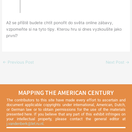
Až se příště budete chtít ponořit do světa online zábavy,
vzpomeňte si na tyto tipy. Kterou hru si dnes vyzkoušíte jako
první?
←
Previous Post
Next Post
→
MAPPING THE AMERICAN CENTURY
The contributors to this site have made every effort to ascertain and
document applicable copyrights under international, American, Dutch,
or German law or to obtain permissions for the use of the materials
presented here. If you believe that any part of this exhibit infringes on
your intellectual property, please contact the general editor at
j.vandenberk@let.ru.nl
.