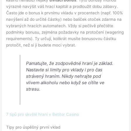
výrazně navýšit váš hrací kapitál a prodloužit dobu zábavy.
Často jde o bonus k prvnímu vkladu v procentech (např. 100%
navýšení až do určité částky) nebo balíček otoček zdarma na
vybraných hracích automatech. Vždy si pečlivě přečtěte
podmínky bonusu, zejména požadavky na protočení (wagering
requirements). Ty určují, kolikrát musíte bonusovou částku
protočit, než si ji budete moci vybrat.
Pamatujte, že zodpovědné hraní je základ.
Nastavte si limity pro vklady i pro čas
strávený hraním. Nikdy nehrajte pod
vlivem alkoholu nebo když se cítíte ve
stresu.
7 tipů pro skvělé hraní v Betitor Casino
Tipy pro úspěšný první vklad