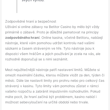
Zodpovědné hraní a bezpečnost
Užívání si online zábavy na Betitor Casino by mělo být vždy
primárně o zábavě. Proto je důležité pamatovat na principy
zodpovědného hraní
. Online kasina, včetně Betitoru, nabízejí
nástroje, které vám pomohou udržet kontrolu nad vašimi
sázkami a časem stráveným ve hře. Tyto nástroje jsou k
dispozici všem hráčům a jejich používání je zcela na vás, ale
rozhodně doporučuji se s nimi seznámit.
Mezi nejužitečnější nástroje patří nastavení limitů. Můžete si
omezit maximální částku, kterou můžete vložit za den, týden či
měsíc. Dále lze nastavit limity pro prohru nebo pro celkový čas
strávený v kasinu. Tyto limity vám pomohou zůstat v rámci
vašeho rozpočtu a zabránit impulzivním rozhodnutím. Pokud
máte pocit, že hraní začíná být problémem, kasino nabízí i
možnost sebevyloučení na určité období nebo trvale.