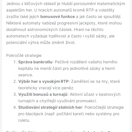
Jednou z klíčových oblastí je hlubší porozumění matematickým
aspektům her. U hracích automatů kromě RTP a volatility
zvažte také jejich
bonusové funkce
a jak často se spouštějí.
Některé automaty nabízejí progresivní jackpoty, které mohou
dosáhnout astronomických částek. Hraní na těchto
automatech vyžaduje trpělivost a často i vyšší sázky, ale
potenciální výhra může změnit život.
Pokročilé strategie
Správa bankrollu
: Pečlivé rozdělení vašeho herního
kapitálu na menší části pro jednotlivé sázky a herní
seance.
Výběr her s vysokým RTP
: Zaměření se na hry, které
teoreticky vracejí více peněz.
Využití bonusů a turnajů
: Aktivní účast v kasinových
turnajích a chytřejší využívání promoakcí.
Studiování strategií stolních her
: Pokročilejší strategie
pro blackjack (např. počítání karet) nebo systémy pro
ruletu.